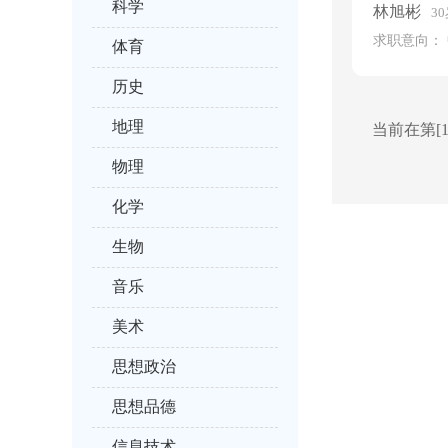
科学
林旭彬
3
求职意向： 
体育
历史
地理
当前在第[1
物理
化学
生物
音乐
美术
思想政治
思想品德
信息技术