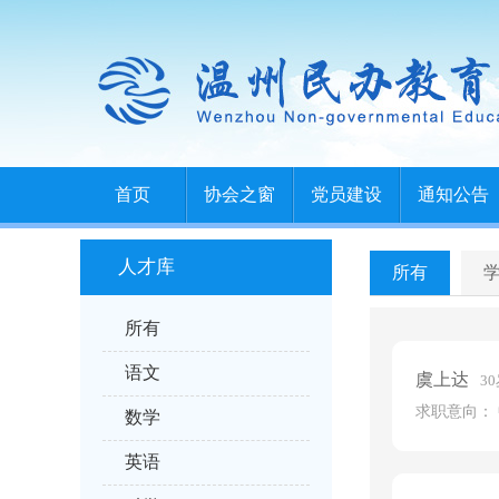
首页
协会之窗
党员建设
通知公告
人才库
所有
所有
语文
虞上达
3
求职意向： 
数学
英语