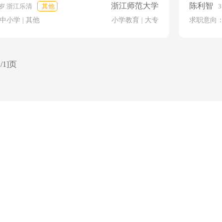
浙江师范大学
陈利智
0岁 浙江乐清
其他
中小学 | 其他
小学教育 | 大专
求职意向：
/1]页