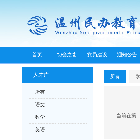
首页
协会之窗
党员建设
通知公告
人才库
所有
所有
语文
当前在第[1
数学
英语