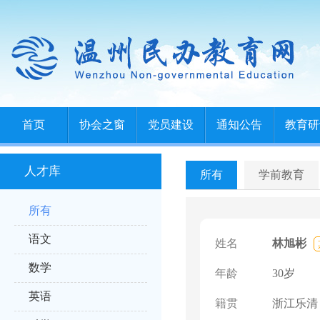
首页
协会之窗
党员建设
通知公告
教育研
人才库
所有
学前教育
所有
语文
姓名
林旭彬
数学
年龄
30岁
英语
籍贯
浙江乐清