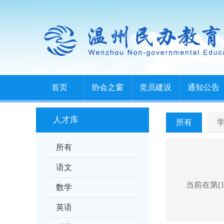
首页
协会之窗
党员建设
通知公告
人才库
所有
所有
语文
当前在第[1
数学
英语