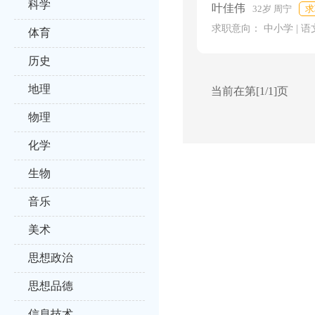
科学
叶佳伟
32岁 周宁
求
求职意向： 中小学 | 语
体育
历史
地理
当前在第[1/1]页
物理
化学
生物
音乐
美术
思想政治
思想品德
信息技术