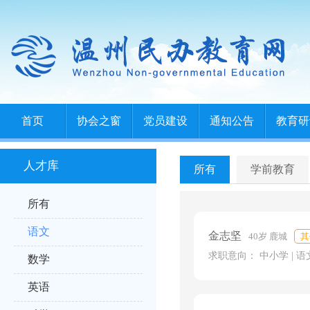
首页
协会之窗
党员建设
通知公告
教育研
人才库
所有
学前教育
所有
语文
金志坚
40岁 鹿城
其
求职意向： 中小学 | 语
数学
英语