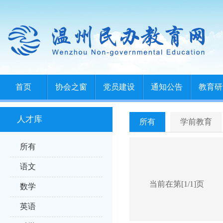
首页
协会之窗
党员建设
通知公告
教育研
人才库
所有
学前教育
所有
语文
当前在第[1/1]页
数学
英语