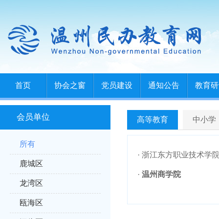
首页
协会之窗
党员建设
通知公告
教育研
会员单位
高等教育
中小学
所有
· 浙江东方职业技术学
鹿城区
·
温州商学院
龙湾区
瓯海区