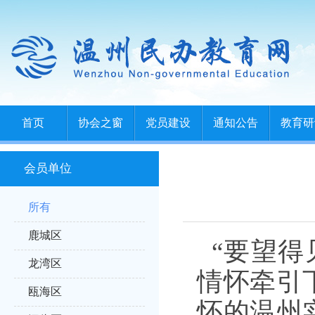
首页
协会之窗
党员建设
通知公告
教育研
会员单位
所有
鹿城区
“要望得
龙湾区
情怀牵引
瓯海区
怀的温州