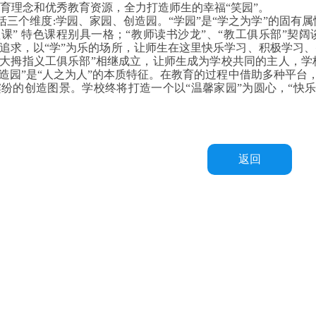
育理念和优秀教育资源，全力打造师生的幸福“笑园”。
包括三个维度
学园、家园、创造园。“学园”是“学之为学”的固有属
:
课”
特色课程别具一格；“教师读书沙龙”、“教工俱乐部”契
质追求，以“学”为乐的场所，让师生在这里快乐学习、积极学习、
“大拇指义工俱乐部”相继成立，让师生成为学校共同的主人，学
创造园”是“人之为人”的本质特征。在教育的过程中借助多种平
缤纷的创造图景。
学校终将打造一个以“温馨家园”为圆心，“快乐
返回