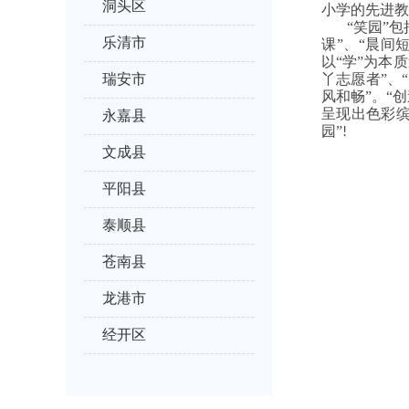
洞头区
小学的先进教
“笑园”
乐清市
课”、“晨间短
以“学”为本
瑞安市
丫志愿者”、
风和畅”。“
呈现出色彩
永嘉县
园”
!
文成县
平阳县
泰顺县
苍南县
龙港市
经开区