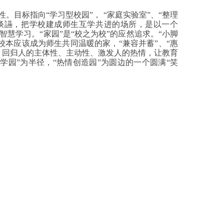
性。目标指向“学习型校园”，
“家庭实验室”、“整理
阔谈讌，把学校建成师生互学共进的场所，是以一个
智慧学习。“家园”是“校之为校”的应然追求。“小脚
校本应该成为师生共同温暖的家，“兼容并蓄”、“惠
台，回归人的主体性、主动性、激发人的热情，让教育
学园”为半径，“热情创造园”为圆边的一个圆满“笑