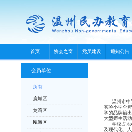
首页
协会之窗
党员建设
通知公告
会员单位
所有
鹿城区
温州市中
实验小学全程
龙湾区
学的品牌输
大型师生活动
瓯海区
学校占地
及现代化、