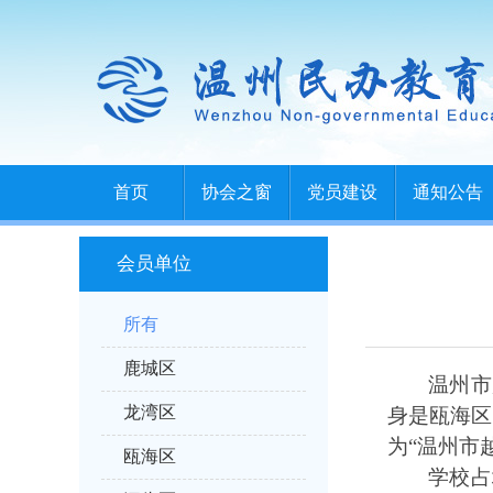
首页
协会之窗
党员建设
通知公告
会员单位
所有
鹿城区
温州市
龙湾区
身是瓯海区
为
“
温州市
瓯海区
学校占