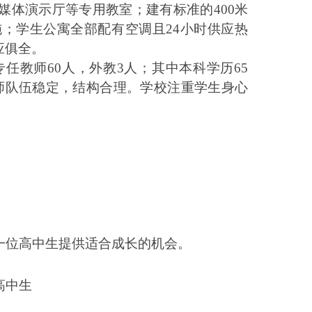
媒体演示厅等专用教室；建有标准的
400
米
施；学生公寓全部配有空调且
24
小时供应热
应俱全。
专任教师
60
人，外教
3
人；其中本科学历
65
师队伍稳定，结构合理。学校注重学生身心
一位高中生提供适合成长的机会。
高中生