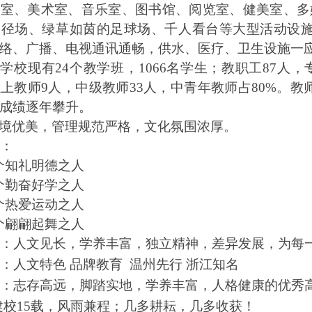
验室、美术室、音乐室、图书馆、阅览室、健美室、多
田径场、绿草如茵的足球场、千人看台等大型活动设
络、广播、电视通讯通畅，供水、医疗、卫生设施一
，学校现有
24
个教学班，
1066
名学生；教职工
87
人，
以上教师
9
人，中级教师
33
人，中青年教师占
80%
。教
成绩逐年攀升。
境优美，管理规范严格，文化氛围浓厚。
：
个知礼明德之人
个勤奋好学之人
个热爱运动之人
个翩翩起舞之人
：
人文见长，学养丰富，独立精神，差异发展，为每
：
人文特色
品牌教育
温州先行
浙江知名
：
志存高远，脚踏实地，学养丰富，人格健康的优秀
建校
15
载，风雨兼程；几多耕耘，几多收获！