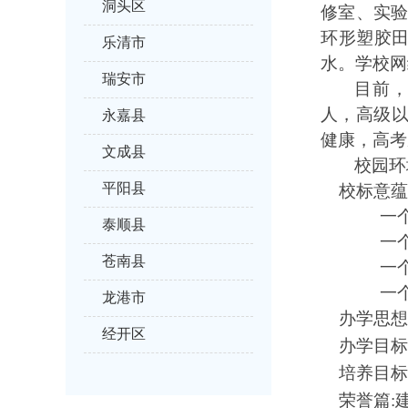
洞头区
修室、实
环形塑胶
乐清市
水。学校网
瑞安市
目前
人，高级
永嘉县
健康，高考
文成县
校园环
平阳县
校标意蕴
一
泰顺县
一
苍南县
一
一
龙港市
办学思想
经开区
办学目标
培养目标
荣誉篇
: