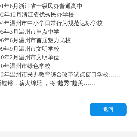
01
年
6
月浙江省一级民办普通高中
02
年
12
月浙江省优秀民办学校
04
年温州市中小学日常行为规范达标学校
05
年
3
月温州市重点中学
06
年
6
月温州市首届魅力民校
09
年
9
月温州市文明学校
10
年
2
月温州市文明单位
10
年温州市绿色学校
12
年温州市民办教育综合改革试点窗口学校……
锵，薪火绵延 ，将“越秀”越美……
返回