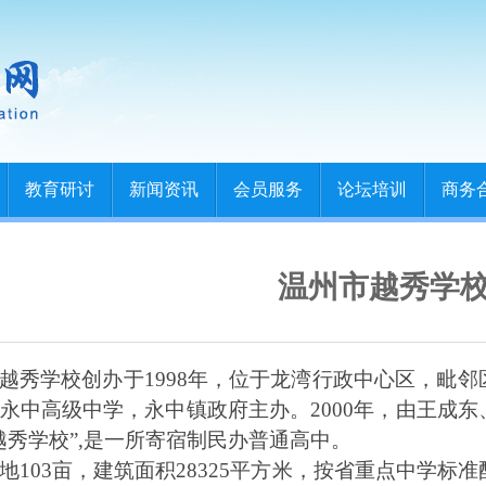
教育研讨
新闻资讯
会员服务
论坛培训
商务
温州市越秀学
越秀学校创办于
1998
年，位于龙湾行政中心区，毗邻
永中高级中学，永中镇政府主办。
2000
年，由王成东
越秀学校
”,
是一所寄宿制民办普通高中。
地
103
亩，建筑面积
28325
平方米，按省重点中学标准