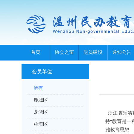
首页
协会之窗
党员建设
通知公告
会员单位
所有
鹿城区
龙湾区
浙江省乐清市
持“教育是一
瓯海区
雅教育思想，