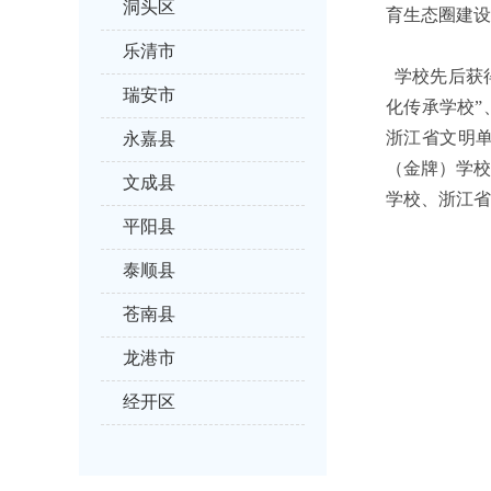
洞头区
育生态圈建设
乐清市
学校先后获得
瑞安市
化传承学校”
浙江省文明
永嘉县
（金牌）学
文成县
学校、浙江省
平阳县
泰顺县
苍南县
龙港市
经开区