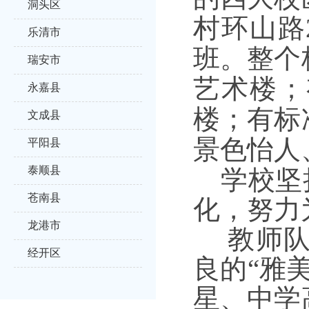
洞头区
村环山路
乐清市
班。整个
瑞安市
艺术楼；
永嘉县
楼；有标
文成县
景色怡人
平阳县
泰顺县
学校坚
苍南县
化，努力
龙港市
教师
经开区
良的“雅
星、中学