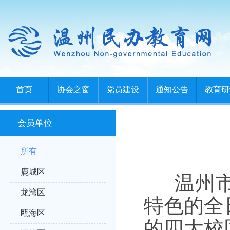
首页
协会之窗
党员建设
通知公告
教育研
会员单位
所有
鹿城区
温州
龙湾区
特色的全
瓯海区
的四大校