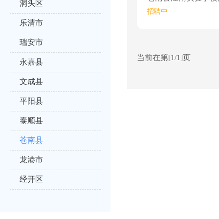
洞头区
招聘中
乐清市
瑞安市
当前在第[1/1]页
永嘉县
文成县
平阳县
泰顺县
苍南县
龙港市
经开区