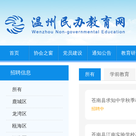
首页
协会之窗
党员建设
通知公告
教育研
招聘信息
所有
学前教育
所有
苍南县求知中学秋季
鹿城区
招聘中
龙湾区
瓯海区
苍南县江南实验学校