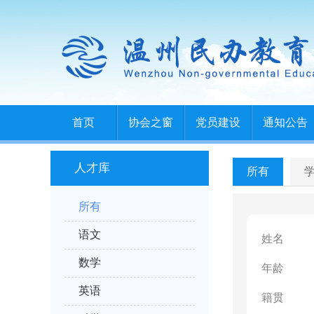
首页
协会之窗
党员建设
通知公告
人才库
所有
所有
语文
姓名
数学
年龄
英语
籍贯