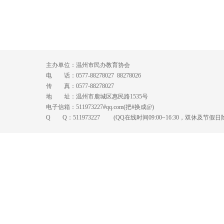
主办单位：温州市民办教育协会
电 话：0577-88278027 88278026
传 真：0577-88278027
地 址：温州市鹿城区惠民路1535号
电子信箱：511973227#qq.com(把#换成@)
Q Q：
511973227
(QQ在线时间09:00~16:30，双休及节假日