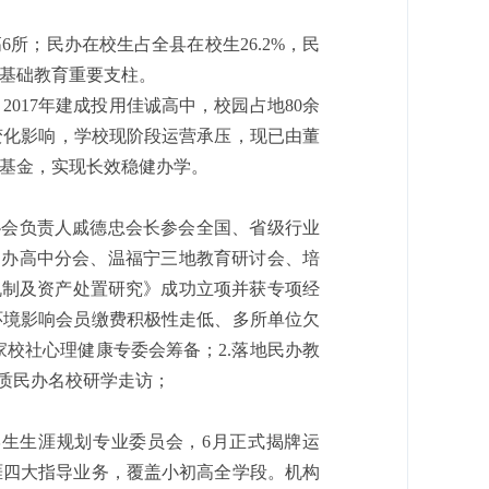
所；民办在校生占全县在校生26.2%，民
基础教育重要支柱。
017年建成投用佳诚高中，校园占地80余
源变化影响，学校现阶段运营承压，现已由董
基金，实现长效稳健办学。
协会负责人戚德忠会长参会全国、省级行业
民办高中分会、温福宁三地教育研讨会、培
机制及资产处置研究》成功立项并获专项经
环境影响会员缴费积极性走低、多所单位欠
家校社心理健康专委会筹备；2.落地民办教
优质民办名校研学走访；
生生涯规划专业委员会，6月正式揭牌运
涯四大指导业务，覆盖小初高全学段。机构