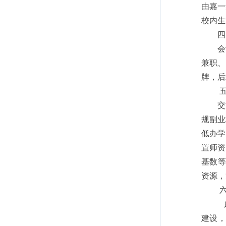
由嘉一
校内生
四
会
兼职、
牌，后
五
交
规副业
低办学
置师资
基数等
资源，
六
戚
建设，