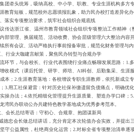
集团牵头统筹，吸纳高校、中小学、职教、专业生涯机构多方
涯教育短板，规范校外志愿填报乱象，助力民办校打造差异化办
、落实专项整治要求，筑牢社会组织合规底线
议传达浙江省、温州市教育领域社会组织专项整治工作精神（整
内部管理、换届规范、活动收费、协会层级管理六大整治内容
续所有会议、活动严格执行事前报备审批，规范化财务管理与内
、行业大咖建言献策，聚焦民办转型与合规办学
流环节，与会校长、行业代表围绕行业痛点畅聊发展思路：1.
增收模式（课后托管、研学、师培、AI科创、后勤集采、生涯
成本；2.生涯教育落地：各校增设专职生涯教师，依托新成立
；3.用工社保避雷：针对历史社保补缴遗留负债痛点，明确优
实操办法；4.依托精细化管理提升生源质量、塑造办学口碑；5
龙湾民办联动公办共建特色教学基地成为优秀参考范本。
、会长总结寄语：守初心、合规章、抱团谋新局
德忠会长做总结讲话，充分肯定本次轮值办会实效，并提出三
坚守公益属性，杜绝商业化运营；2.对标全省专项整治清单逐项