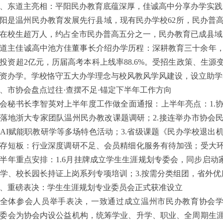
、东道主亮相：平阳民办教育底蕴深厚，佳诚高中分享办学实践
阳是温州民办教育发展先行县域，现有民办学校62所，民办普高6
在校生超万人，约占全市民办普高五分之一，民办教育已成县域
道主佳诚高中池方佳董事长介绍办学历程：深耕教育三十余年，2
投资超2亿元，历届高考本科上线率88.6%。受招生政策、生
资办学。学校恪守五大办学理念与校风教风学风建设，设立助学
、市协会盘点过往·查摆不足·锚定下半年工作方向
会秘书长李智英对上半年度工作做全面通报：上半年亮点：1.
落地浙大专家团队温州民办教改课题调研；2.接连举办市协会
AI赋能职教研学等多场特色活动；3.省级课题《民办学校退出
存短板：行业深度调研不足、会员精细化服务有待加强；受大
半年重点安排：1.6月挂牌成立学生生涯规划专委会，同步启动
教学、校长园长持证上岗系列专项培训；3.按需分类组团，省外
、重磅表决：学生生涯规划专业委员会正式获准设立
全体参会人员举手表决，一致通过成立温州市民办教育协会学
委会为协会内设公益机构，统筹学业、升学、职业、全周期生