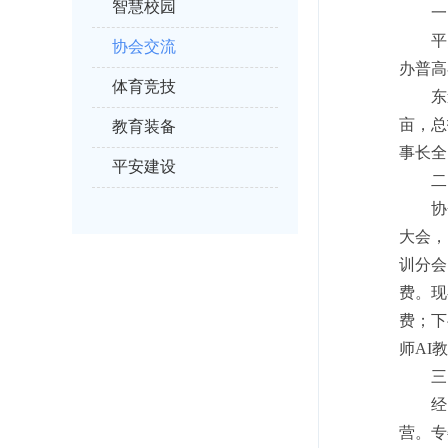
智慧校园
一
平
协会交流
办普高
体育竞技
东
亩，总
教育装备
事长全
平安建设
二
协
大会，
训分会
费。现
费；下
师AI
三
经
营。专