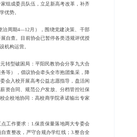
专家组成委员队伍，立足新高考改革，补齐
学优势。
治周期4—12月），围绕党建决策、干部
开展自查。目前协会已暂停各类违规评优授
设机构运营。
多元转型破困局：平阳民教协会分享九大合
服务等），倡议协会牵头全市抱团集采，降
专委会入校开展高考公益志愿指导，盘活闲
化薪资合同、规范公户发放、分档管控社保
.校企校地协同：高校商学院承诺输出专家
点工作要求：1.保质保量落地两大专委会
自查整改，严守合规办学红线；3.整合全