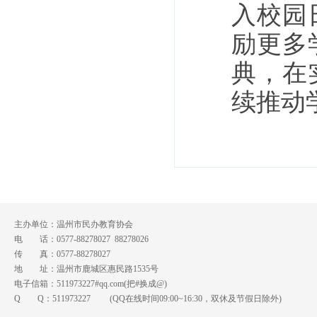
入校园
励更多
典，在
续推动
主办单位：温州市民办教育协会
电 话：0577-88278027 88278026
传 真：0577-88278027
地 址：温州市鹿城区惠民路1535号
电子信箱：511973227#qq.com(把#换成@)
Q Q：
511973227
(QQ在线时间09:00~16:30，双休及节假日除外)