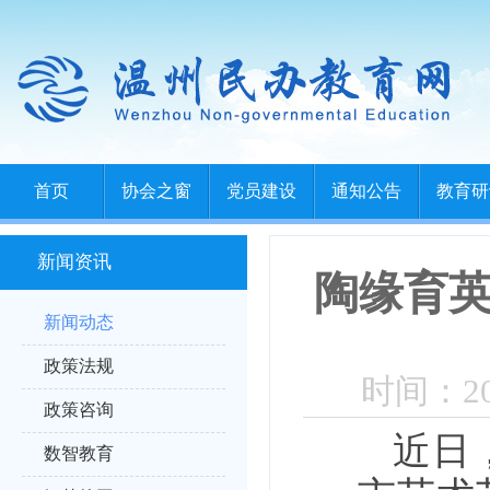
首页
协会之窗
党员建设
通知公告
教育研
新闻资讯
陶缘育英
新闻动态
政策法规
时间：202
政策咨询
近日
数智教育