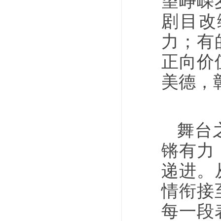
望峥嵘
剧目改
力；有
正向价
美德，
舞台
锵有力
递进。
情衔接
每一段