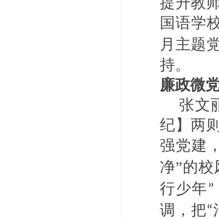
提升教
国语学
月主题
持。
廉政微
张文
纪】两
强党建
净
”的
校
行
少年
”
调
，把
“