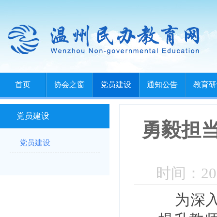
首页
协会之窗
党员建设
通知公告
教育研
党员建设
勇毅担
党员建设
时间：202
为深