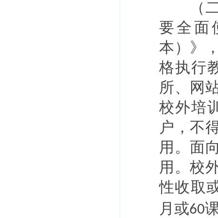
（二）
要全面
本）》
格执行
所、网
校外培
户，不
用。面
用。校
性收取
月或
60