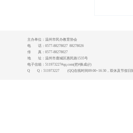
主办单位：温州市民办教育协会
电 话：0577-88278027 88278026
传 真：0577-88278027
地 址：温州市鹿城区惠民路1535号
电子信箱：511973227#qq.com(把#换成@)
Q Q：
511973227
(QQ在线时间09:00~16:30，双休及节假日