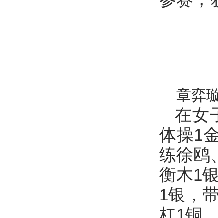
章弈
在女
体操
1
练徐鸥
衡木
1
1
银，
杠
1
铜