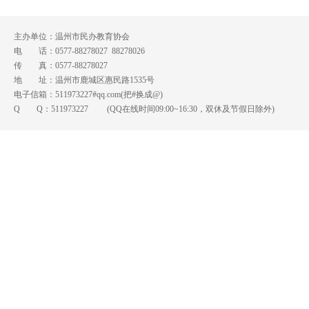
主办单位：温州市民办教育协会
电 话：0577-88278027 88278026
传 真：0577-88278027
地 址：温州市鹿城区惠民路1535号
电子信箱：511973227#qq.com(把#换成@)
Q Q：
511973227
(QQ在线时间09:00~16:30，双休及节假日除外)